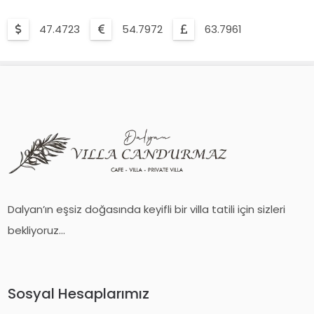
47.4723
54.7972
63.7961
Dalyan’ın eşsiz doğasında keyifli bir villa tatili için sizleri
bekliyoruz...
Sosyal Hesaplarımız